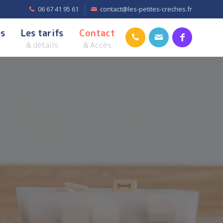
06 67 41 95 61
contact@les-petites-creches.fr
es
Les tarifs
Contact
& détails
& Accès