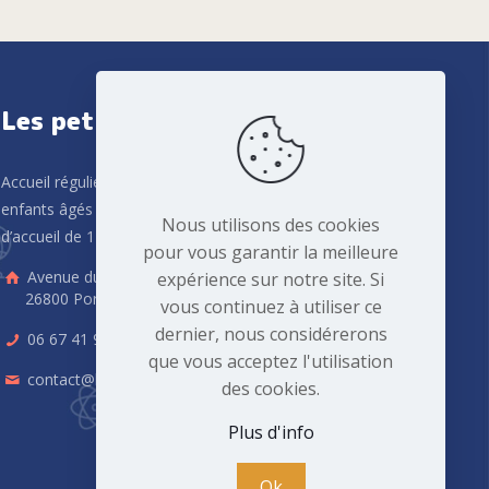
Les petites pépites
Accueil régulier, occasionnel ou d'urgence pour des
enfants âgés de 10 semaines à six ans. Capacité
Nous utilisons des cookies
d’accueil de 12 places.
pour vous garantir la meilleure
Avenue du Président Salvador Allende
expérience sur notre site. Si
26800 Portes lès Valence
vous continuez à utiliser ce
dernier, nous considérerons
06 67 41 95 61
que vous acceptez l'utilisation
contact@les-petites-creches.fr
des cookies.
Plus d'info
Ok