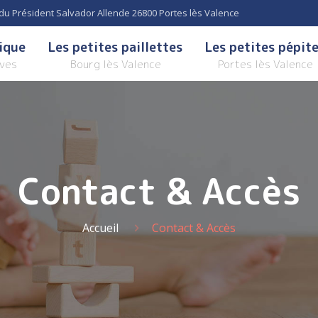
u Président Salvador Allende 26800 Portes lès Valence
ique
Les petites paillettes
Les petites pépit
ives
Bourg lès Valence
Portes lès Valence
Contact & Accès
Accueil
Contact & Accès